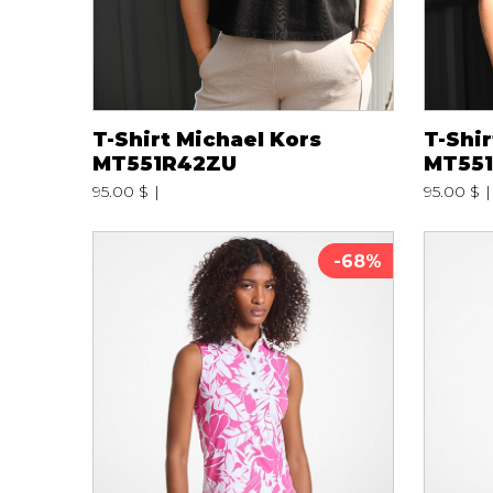
T-Shirt Michael Kors
T-Shir
MT551R42ZU
MT55
95.00 $
95.00 $
-68%