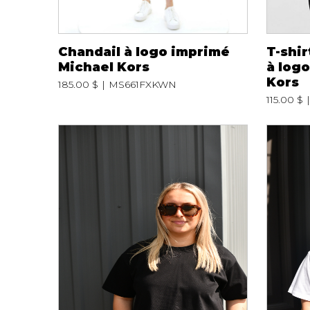
Chandail à logo imprimé
T-shir
Michael Kors
à logo
Kors
185.00 $
MS661FXKWN
115.00 $