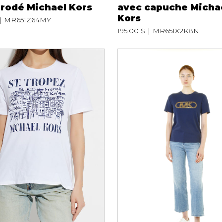
brodé Michael Kors
avec capuche Micha
Kors
MR651Z64MY
mbert
195.00 $
MR651X2K8N
t foulards
MENTS
VÊTEMENTS DE NUIT
CHAUSSE
ET DÉTENTE
COLLANT
e
Pyjamas
Bas de nylo
Hauts
Collants et 
Pantalons
Chaussettes
Nuisettes