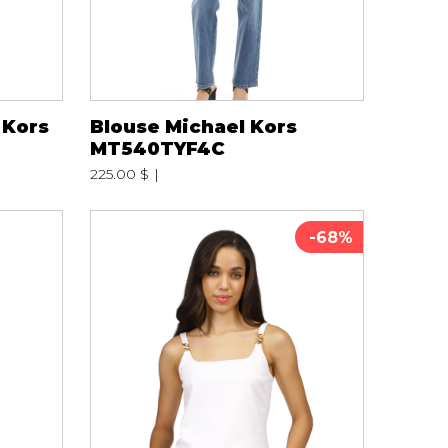
 Kors
Blouse Michael Kors
MT540TYF4C
225.00 $
-68%