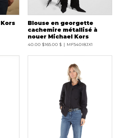
 Kors
Blouse en georgette
cachemire métallisé à
nouer Michael Kors
40.00 $
165.00 $
MF540I8JX1