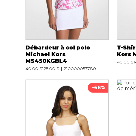
Débardeur à col polo
T-Shir
Michael Kors
Kors 
MS450KGBL4
40.00 $
1
40.00 $
125.00 $
210000053780
-68%