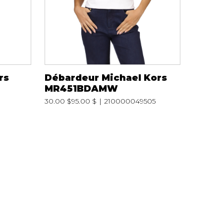
rs
Débardeur Michael Kors
MR451BDAMW
30.00 $
95.00 $
210000049505