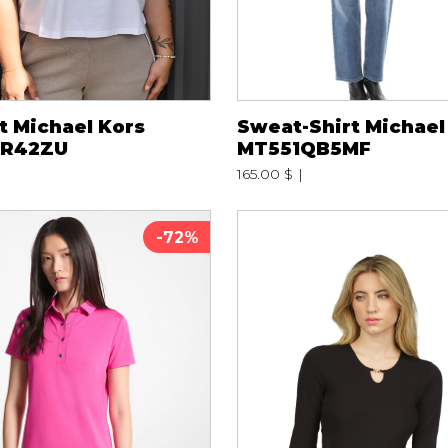
t Michael Kors
Sweat-Shirt Michael
1R42ZU
MT551QB5MF
165.00 $
-72%