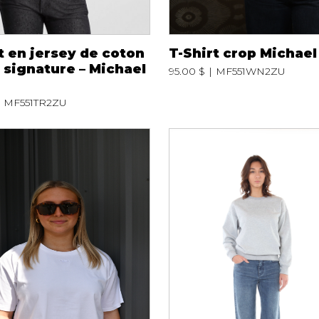
t en jersey de coton
T-Shirt crop Michael
 signature – Michael
95.00 $
MF551WN2ZU
MF551TR2ZU