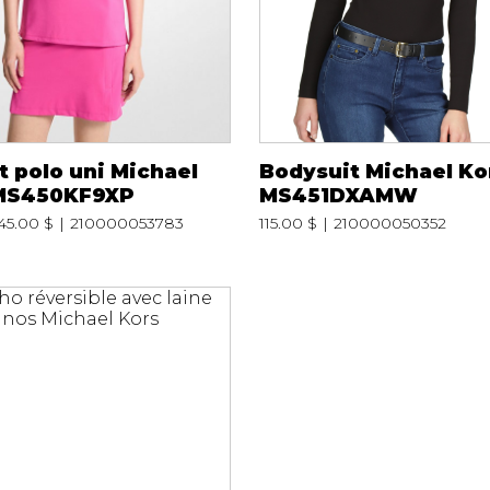
t polo uni Michael
Bodysuit Michael Ko
MS450KF9XP
MS451DXAMW
45.00 $
210000053783
115.00 $
210000050352