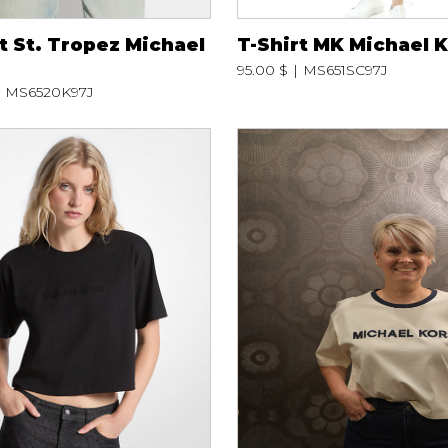
Peignoir
t St. Tropez Michael
T-Shirt MK Michael 
Lingerie
95.00 $
MS651SC97J
Pantoufles
MS6520K97J
sous-
Pyjamas pour hommes