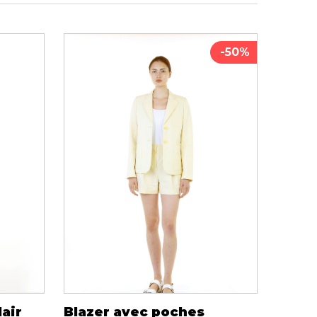
iels
-50%
RES
UNIFORMES
Hauts
Pantalons
Jackets
Hommes
lair
Blazer avec poches