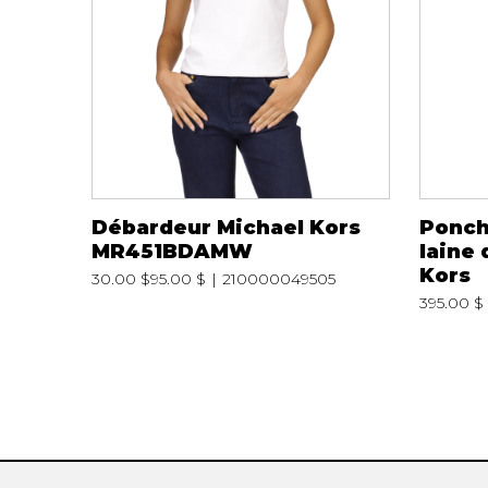
Débardeur Michael Kors
Ponch
MR451BDAMW
laine
Kors
30.00 $
95.00 $
210000049505
395.00 $