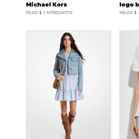
Michael Kors
logo 
Étuis à cellulaire
95.00 $
MT6524Y97J
165.00 $
Accessoires La
Trousses
Bandoulière
Autres
Portes-clés
Étuis
Valises/Voyages
Ceintures
Bonnets, gants e
Parapluies
BEAUTÉ ET BIEN-
SOUS-VÊTE
ÊTRE
Soutiens-Gorg
Produits Boss Appeal
Culottes
Bain et corps
Camisoles
Soins du visage
Bodysuits
Accessoires à cheveux