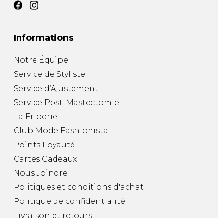
Fruits et Passion
UNDZ
Lunettes
Accessoires de sous-
vêtements
Autres Essentiels
Informations
Boxer Hommes
Masques
Notre Équipe
MASTECTOMIE
Service de Styliste
Service d’Ajustement
Prothèses
Service Post-Mastectomie
Accessoires de sous-vêtements
La Friperie
Club Mode Fashionista
Points Loyauté
Cartes Cadeaux
Nous Joindre
Politiques et conditions d'achat
Politique de confidentialité
Livraison et retours