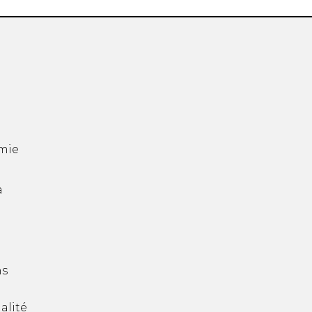
mie
a
ns
alité