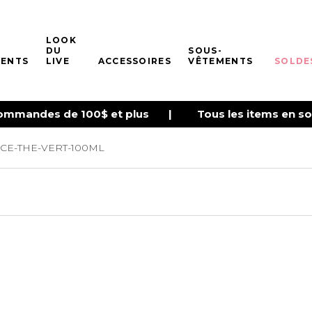
LOOK
DU
SOUS-
ENTS
LIVE
ACCESSOIRES
VÊTEMENTS
SOLDE
s commandes de 100$ et plus | Tous les items en sol
E-THE-VERT-100ML