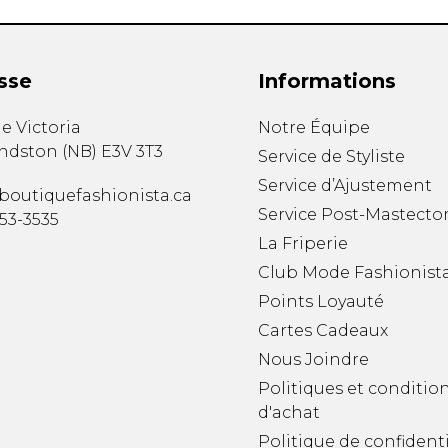
sse
Informations
e Victoria
Notre Équipe
ndston
(
NB
)
E3V 3T3
Service de Styliste
Service d’Ajustement
boutiquefashionista.ca
Service Post-Mastecto
353-3535
La Friperie
Club Mode Fashionist
Points Loyauté
Cartes Cadeaux
Nous Joindre
Politiques et conditio
d'achat
Politique de confidenti