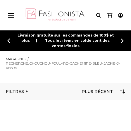
CONNEXION
Livraison gratuite sur les commandes de 100$ et
plus | Tous les items en solde sont des
ventes finales
INSCRIPTION
MAGASINEZ
RECHERCHE: CHOUCHOU-FOULARD-CACHEMIRE-BLEU-JACKIE-J-
XB30A
FILTRES